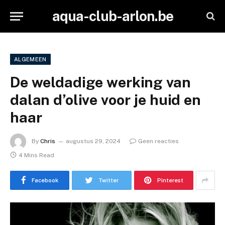
aqua-club-arlon.be
ALGEMEEN
De weldadige werking van
dalan d’olive voor je huid en
haar
By
Chris
augustus 29, 2024
Geen reacties
4 Mins Read
Facebook
Twitter
Pinterest